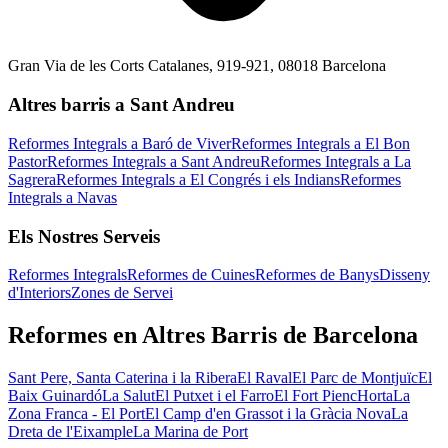
Gran Via de les Corts Catalanes, 919-921, 08018 Barcelona
Altres barris a Sant Andreu
Reformes Integrals a Baró de Viver
Reformes Integrals a El Bon
Pastor
Reformes Integrals a Sant Andreu
Reformes Integrals a La
Sagrera
Reformes Integrals a El Congrés i els Indians
Reformes
Integrals a Navas
Els Nostres Serveis
Reformes Integrals
Reformes de Cuines
Reformes de Banys
Disseny
d'Interiors
Zones de Servei
Reformes en Altres Barris de Barcelona
Sant Pere, Santa Caterina i la Ribera
El Raval
El Parc de Montjuïc
El
Baix Guinardó
La Salut
El Putxet i el Farro
El Fort Pienc
Horta
La
Zona Franca - El Port
El Camp d'en Grassot i la Gràcia Nova
La
Dreta de l'Eixample
La Marina de Port