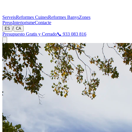
Serveis
Reformes Cuines
Reformes Banys
Zones
Preus
Interiorisme
Contacte
/
ES
CA
Presupuesto Gratis y Cerrado
📞 933 083 816