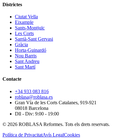
Districtes
Ciutat Vella
Eixample
Sants-Montjuïc
Les Corts
Sarrià-Sant Gervasi
Gràcia
Horta-Guinardó
Nou Barris
Sant Andreu
Sant Martí
Contacte
+34 933 083 816
roblasa@roblasa.es
Gran Vía de les Corts Catalanes, 919-921
08018 Barcelona
Dll - Div: 9:00 - 19:00
© 2026 ROBLASA Reformes. Tots els drets reservats.
Política de Privacitat
Avís Legal
Cookies