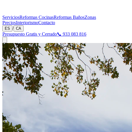
Servicios
Reformas Cocinas
Reformas Baños
Zonas
Precios
Interiorismo
Contacto
/
ES
CA
Presupuesto Gratis y Cerrado
📞 933 083 816