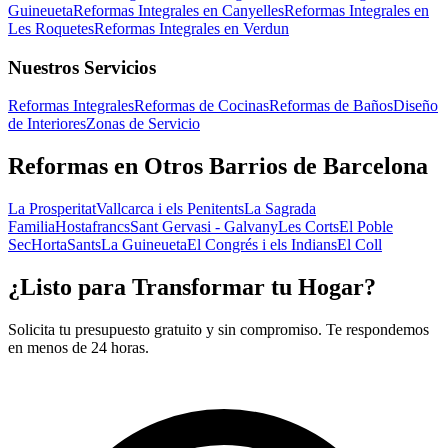
Guineueta
Reformas Integrales en Canyelles
Reformas Integrales en
Les Roquetes
Reformas Integrales en Verdun
Nuestros Servicios
Reformas Integrales
Reformas de Cocinas
Reformas de Baños
Diseño
de Interiores
Zonas de Servicio
Reformas en Otros Barrios de Barcelona
La Prosperitat
Vallcarca i els Penitents
La Sagrada
Familia
Hostafrancs
Sant Gervasi - Galvany
Les Corts
El Poble
Sec
Horta
Sants
La Guineueta
El Congrés i els Indians
El Coll
¿Listo para Transformar tu Hogar?
Solicita tu presupuesto gratuito y sin compromiso. Te respondemos
en menos de 24 horas.